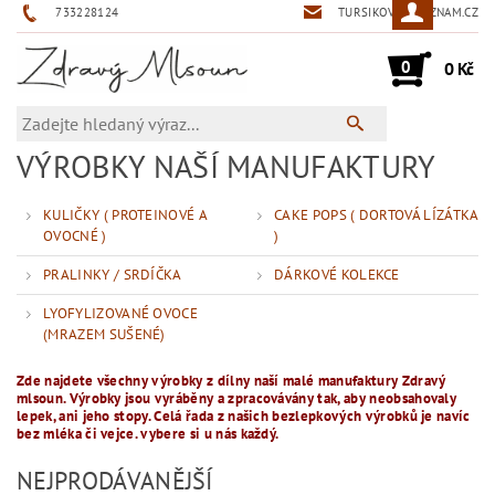
733228124
TURSIKOVA@SEZNAM.CZ
0
0 Kč
VÝROBKY NAŠÍ MANUFAKTURY
KULIČKY ( PROTEINOVÉ A
CAKE POPS ( DORTOVÁ LÍZÁTKA
OVOCNÉ )
)
PRALINKY / SRDÍČKA
DÁRKOVÉ KOLEKCE
LYOFYLIZOVANÉ OVOCE
(MRAZEM SUŠENÉ)
Zde najdete všechny výrobky z dílny naší malé manufaktury Zdravý
mlsoun. Výrobky jsou
vyráběny a zpracovávány tak, aby neobsahovaly
lepek, ani jeho stopy. Celá řada z našich bezlepkových výrobků je navíc
bez mléka či vejce. vybere si u nás každý.
NEJPRODÁVANĚJŠÍ