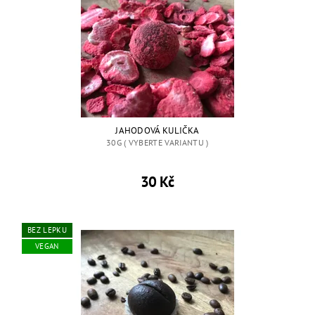
JAHODOVÁ KULIČKA
30G ( VYBERTE VARIANTU )
30 Kč
BEZ LEPKU
VEGAN