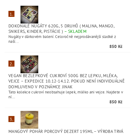
1.
DOKONALÉ NUGÁTY 620G, 5 DRUHŮ ( MALINA, MANGO,
SNIKERS, KINDER, PISTÁCIE )
–
SKLADEM
Nugáty v dárkovém balení. Celoročně nejprodávanější sladké z
naší...
850 Kč
2.
VEGAN BEZLEPKOVÉ CUKROVÍ 500G BEZ LEPKU, MLÉKA,
VEJCE
–
EXPEDICE 10.12-14.12. POKUD NENÍ INDIVIDUÁLNĚ
DOMLUVENO V POZNÁMCE JINAK
Tato kolekce cukroví neobsahuje lepek, mléko ani vejce. Najdete v
ní...
850 Kč
3.
MANGOVÝ POHÁR PORCOVÝ DEZERT 195ML
–
VÝROBA TRVÁ