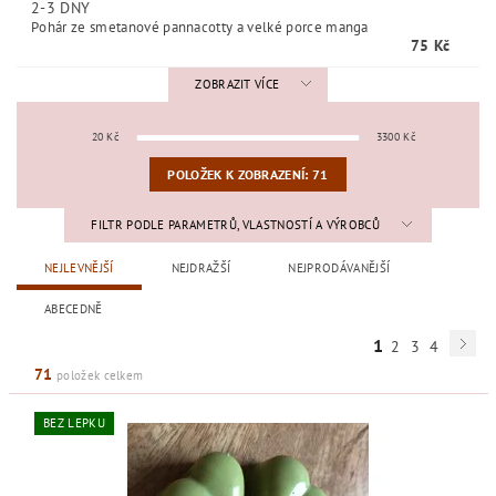
2-3 DNY
Pohár ze smetanové pannacotty a velké porce manga
75 Kč
ZOBRAZIT VÍCE
20
Kč
3300
Kč
POLOŽEK K ZOBRAZENÍ:
71
FILTR PODLE PARAMETRŮ, VLASTNOSTÍ A VÝROBCŮ
NEJLEVNĚJŠÍ
NEJDRAŽŠÍ
NEJPRODÁVANĚJŠÍ
ABECEDNĚ
1
2
3
4
71
položek celkem
BEZ LEPKU