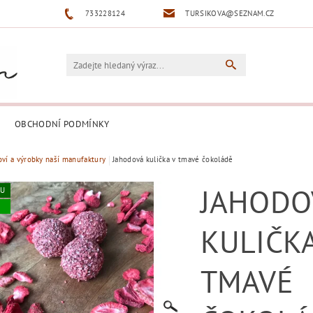
733228124
TURSIKOVA@SEZNAM.CZ
OBCHODNÍ PODMÍNKY
oví a výrobky naší manufaktury
Jahodová kulička v tmavé čokoládě
JAHODO
KU
KULIČKA
TMAVÉ