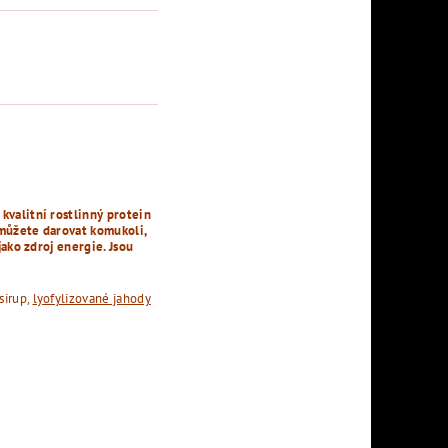
kvalitní rostlinný protein
 můžete darovat komukoli,
jako zdroj energie. Jsou
sirup,
lyofylizované jahody