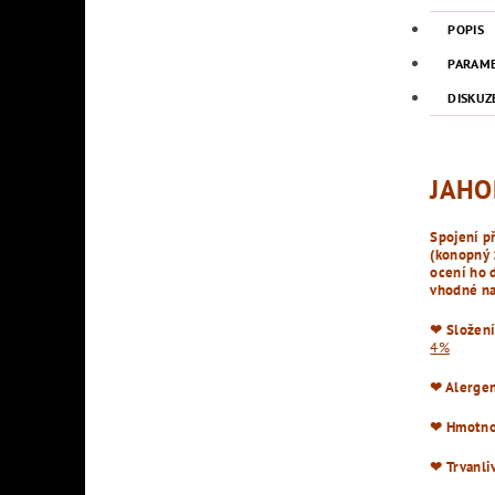
POPIS
PARAM
DISKUZ
JAHO
Spojení p
(konopný 
ocení ho d
vhodné na 
❤︎ Složení
4%
❤︎ Alerge
❤︎ Hmotno
❤︎ Trvanli