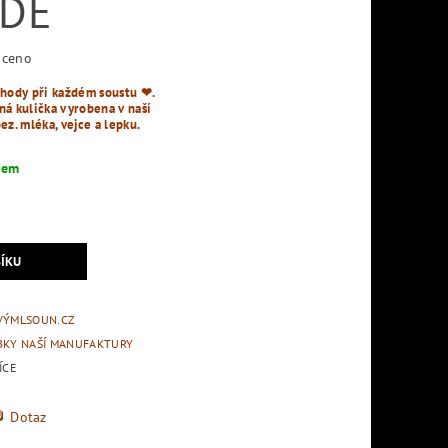
DĚ
ceno
hody při každém soustu ❤︎.
ná kulička vyrobena v naší
ez. mléka, vejce a lepku.
dem
VÝMLSOUN.CZ
BKY NAŠÍ MANUFAKTURY
ÍCE
Dotaz