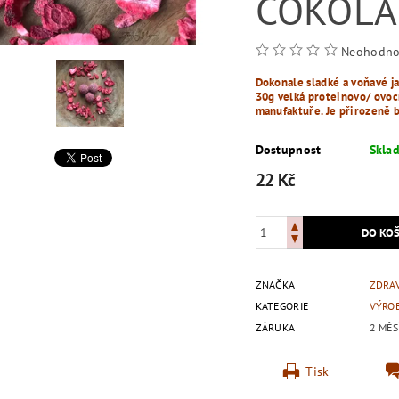
ČOKOLÁ
Neohodno
Dokonale sladké a voňavé ja
30g velká proteinovo/ ovoc
manufaktuře. Je přirozeně b
Dostupnost
Skla
22 Kč
ZNAČKA
ZDRA
KATEGORIE
VÝRO
ZÁRUKA
2 MĚS
Tisk