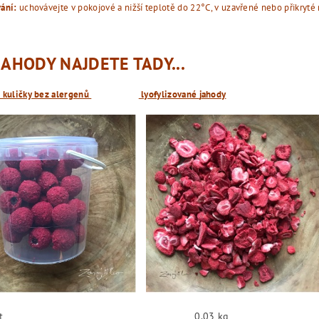
vání:
uchovávejte v pokojové a nižší teplotě do 22°C, v uzavřené nebo přikryté
 JAHODY NAJDETE TADY...
 kuličky bez alergenů
lyofylizované
jahody
t
0.03 kg