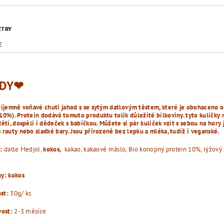
ETRY
E
DY
❤︎
říjemně voňavé chuti jahod s se sytým datlovým těstem, které je obohaceno o 
10%). Protein dodává tomuto produktu tolik důležité bílkoviny. tyto kuličky
ěti, dospělí i dědeček s babičkou. Můžete si pár kuliček vzít s sebou na hory 
rauty nebo sladké bary. Jsou přirozeně bez lepku a mléka, tudíž i veganské.
:
datle Medjol,
kokos,
kakao, kakaové máslo, Bio konopný protein 10%, rýžový 
ny: kokos
st:
30g/ ks
vost:
2-3 měsíce