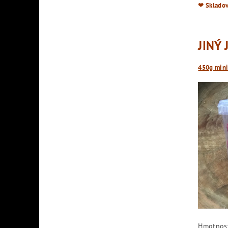
❤︎ Sklado
JINÝ
450g mini
Hmotnos