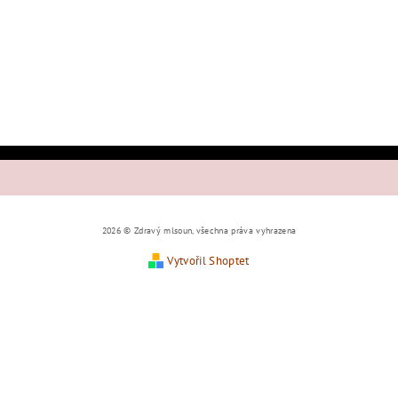
2026 © Zdravý mlsoun, všechna práva vyhrazena
Vytvořil Shoptet