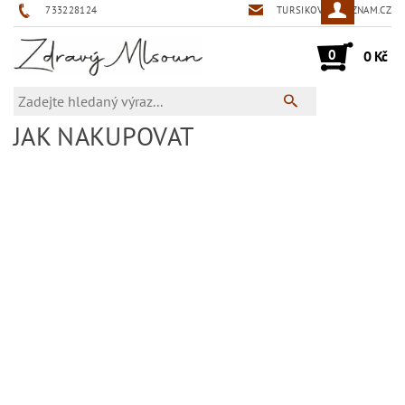
733228124
TURSIKOVA@SEZNAM.CZ
0
0 Kč
JAK NAKUPOVAT