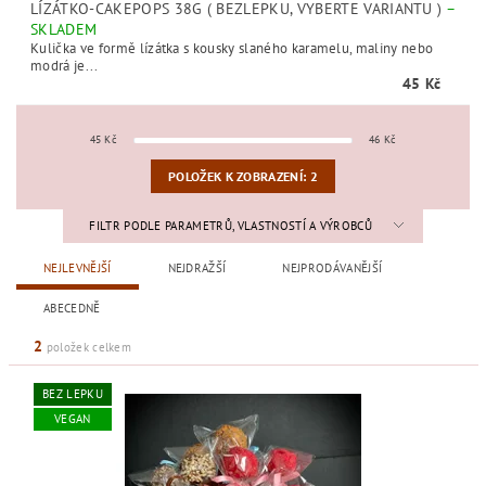
LÍZÁTKO-CAKEPOPS 38G ( BEZLEPKU, VYBERTE VARIANTU )
–
SKLADEM
Kulička ve formě lízátka s kousky slaného karamelu, maliny nebo
modrá je...
45 Kč
45
Kč
46
Kč
POLOŽEK K ZOBRAZENÍ:
2
FILTR PODLE PARAMETRŮ, VLASTNOSTÍ A VÝROBCŮ
NEJLEVNĚJŠÍ
NEJDRAŽŠÍ
NEJPRODÁVANĚJŠÍ
ABECEDNĚ
2
položek celkem
BEZ LEPKU
VEGAN