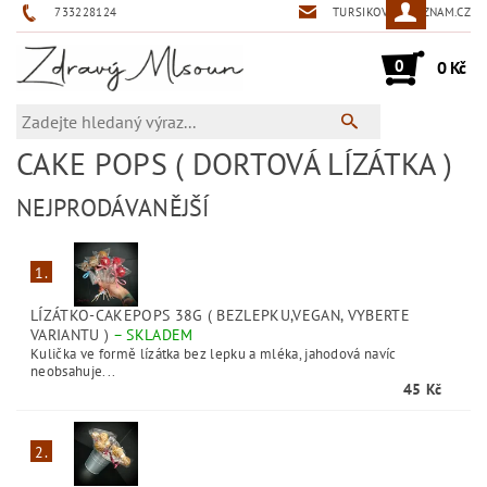
733228124
TURSIKOVA@SEZNAM.CZ
0
0 Kč
CAKE POPS ( DORTOVÁ LÍZÁTKA )
NEJPRODÁVANĚJŠÍ
1.
LÍZÁTKO-CAKEPOPS 38G ( BEZLEPKU,VEGAN, VYBERTE
VARIANTU )
–
SKLADEM
Kulička ve formě lízátka bez lepku a mléka, jahodová navíc
neobsahuje...
45 Kč
2.