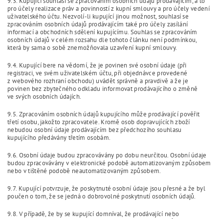
9.3. Kupující souhlasí se zpracováním osobních údajů prodávajícím, a to
pro účely realizace práv a povinností z kupní smlouvy a pro účely vedení
uživatelského účtu. Nezvolí-li kupující jinou možnost, souhlasí se
zpracováním osobních údajů prodávajícím také pro účely zasílání
informací a obchodních sdělení kupujícímu. Souhlas se zpracováním
osobních údajů v celém rozsahu dle tohoto článku není podmínkou,
která by sama o sobě znemožňovala uzavření kupní smlouvy.
9.4. Kupující bere na vědomí, že je povinen své osobní údaje (při
registraci, ve svém uživatelském účtu, při objednávce provedené
z webového rozhraní obchodu) uvádět správně a pravdivě a že je
povinen bez zbytečného odkladu informovat prodávajícího o změně
ve svých osobních údajích.
9.5. Zpracováním osobních údajů kupujícího může prodávající pověřit
třetí osobu, jakožto zpracovatele. Kromě osob dopravujících zboží
nebudou osobní údaje prodávajícím bez předchozího souhlasu
kupujícího předávány třetím osobám.
9.6. Osobní údaje budou zpracovávány po dobu neurčitou. Osobní údaje
budou zpracovávány v elektronické podobě automatizovaným způsobem
nebo v tištěné podobě neautomatizovaným způsobem.
9.7. Kupující potvrzuje, že poskytnuté osobní údaje jsou přesné a že byl
poučen o tom, že se jedná o dobrovolné poskytnutí osobních údajů.
9.8. V případě, že by se kupující domníval, že prodávající nebo