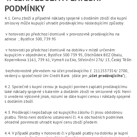
PODMÍNKY
4.1. Cenu zboží a případné náklady spojené s dodáním zboží dle kupní
smlouvy může kupující uhradit prodávajícímu následujícími způsoby:
v hotovosti po předchozí domluvě v provozovně prodávajícího na
adrese ; Bystřice 500, 739 95
v hotovosti po předchozí domluvě na dobírku v místě určeném
kupujícím v objednávce; Bystřice 500 739 95, Obchůdek BEZ Obalu,
Koperníkova 1161, 739 61, Vymeň za Eko, Střelniční 276/ 13, Český Těšín
bezhotovostně převodem na účet prodávajícího č. 2112537354/ 2700,
vedený u společnosti Uni Credit Bank (dále jen „
účet prodávajícího
“);
4.2. Společně s kupní cenou je kupující povinen zaplatit prodávajícímu
také náklady spojené s balením a dodáním zboží ve smluvené výši. Není-
li uvedeno výslovně jinak, rozumí se dále kupní cenou i náklady spojené
s dodáním zboží.
4.3. Prodávající nepožaduje od kupujícího zálohu či jinou obdobnou
platbu. Tímto není dotčeno ustanovení čl. 4.6 obchodních podmínek
ohledně povinnosti uhradit kupní cenu zboží předem.
4.4. V případě platby v hotovosti či v případě platby na dobírku je kupní