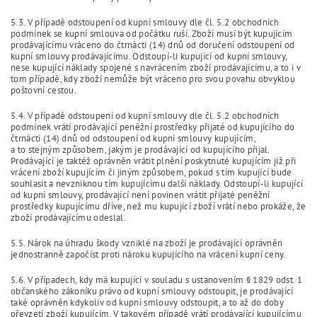
5.3. V případě odstoupení od kupní smlouvy dle čl. 5.2 obchodních
podmínek se kupní smlouva od počátku ruší. Zboží musí být kupujícím
prodávajícímu vráceno do čtrnácti (14) dnů od doručení odstoupení od
kupní smlouvy prodávajícímu. Odstoupí-li kupující od kupní smlouvy,
nese kupující náklady spojené s navrácením zboží prodávajícímu, a to i v
tom případě, kdy zboží nemůže být vráceno pro svou povahu obvyklou
poštovní cestou.
5.4. V případě odstoupení od kupní smlouvy dle čl. 5.2 obchodních
podmínek vrátí prodávající peněžní prostředky přijaté od kupujícího do
čtrnácti (14) dnů od odstoupení od kupní smlouvy kupujícím,
a to stejným způsobem, jakým je prodávající od kupujícího přijal.
Prodávající je taktéž oprávněn vrátit plnění poskytnuté kupujícím již při
vrácení zboží kupujícím či jiným způsobem, pokud s tím kupující bude
souhlasit a nevzniknou tím kupujícímu další náklady. Odstoupí-li kupující
od kupní smlouvy, prodávající není povinen vrátit přijaté peněžní
prostředky kupujícímu dříve, než mu kupující zboží vrátí nebo prokáže, že
zboží prodávajícímu odeslal.
5.5. Nárok na úhradu škody vzniklé na zboží je prodávající oprávněn
jednostranně započíst proti nároku kupujícího na vrácení kupní ceny.
5.6. V případech, kdy má kupující v souladu s ustanovením § 1829 odst. 1
občanského zákoníku právo od kupní smlouvy odstoupit, je prodávající
také oprávněn kdykoliv od kupní smlouvy odstoupit, a to až do doby
převzetí zboží kupujícím. V takovém případě vrátí prodávající kupujícímu