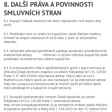
8. DALŠÍ PRÁVA A POVINNOSTI
SMLUVNÍCH STRAN
8.1. Kupující nabývá vlastnictví ke zboží zaplacením celé kupní ceny
zboží
8.2. Prodávající není ve vztahu ke kupujícímu vázán žádnými kodexy
chování ve smyslu ustanovení § 1826 odst. 1 písm. e) občanského
zákoníku.
8.3. Vyřizování stížností spotřebitelů zajišťuje prodávající prostřednictvím
elektronické adresy . Informaci o vyřízení stížnosti kupujícího zašle
prodávající na elektronickou adresu kupujícího.
8.4. K mimosoudnímu řešení spotřebitelských sporů z kupní smlouvy je
příslušná Česká obchodní inspekce, se sídlem Štěpánská 567/15, 120 00
Praha 2, IČ: 000 20 869, internetová adresa: https://adr.coi.cz/cs.
Platformu pro řešení sporů on-line nacházející se na internetové adrese
http://ec.europa.eu/consumers/odr je možné využít při řešení sporů
mezi prodávajícím a kupujícím z kupní smlouvy.
8.5. Evropské spotřebitelské centrum Česká republika, se sídlem
Štěpánská 567/15, 120 00 Praha 2, internetová adresa:
http://www.evropskyspotrebitel.cz je kontaktním místem podle Nařízení
Evropského parlamentu a Rady (EU) č. 524/2013 ze dne 21. května 2013