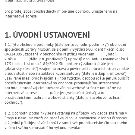
identifikační číslo: 04324005
pro prodej zboží prostřednictvím on-line obchodu umístěného na
internetové adrese
1. ÚVODNÍ USTANOVENÍ
1.1. Tyto obchodní podmínky (dále jen „obchodní podmínky“) obchodní
společnosti Zdravý Mlsoun, se sídlem v Bystřici 500, identifikační číslo:
04324005 , zapsané v obchodním rejstříku vedeném , oddíl ,
vložka (dále jen „prodávající“) upravují v souladu s ustanovením §
1751 odst. 1 zákona č. 89/2012 Sb., občanský zákoník (dále jen
„občanský zákoník“) vzájemná práva a povinnosti smluvních stran vzniklé
v souvislosti nebo na základě kupní smlouvy (dále jen „kupní smlouva“)
uzavírané mezi prodávajícím a jinou fyzickou osobou (dále jen „kupující“)
prostřednictvím internetového obchodu prodávajícího. Internetový
obchod je prodávajícím provozován na webové stránce umístěné na
internetové adrese (dále jen „webová stránka“), a to
prostřednictvím rozhraní webové stránky (dále jen „webové rozhraní
obchodu“).
1.2. Obchodní podmínky se nevztahují na případy, kdy osoba, která má v
úmyslu nakoupit zboží od prodávajícího, je právnickou osobou či osobou,
jež jedná při objednávání zboží v rámci své podnikatelské činnosti nebo
v rámci svého samostatného výkonu povolání.