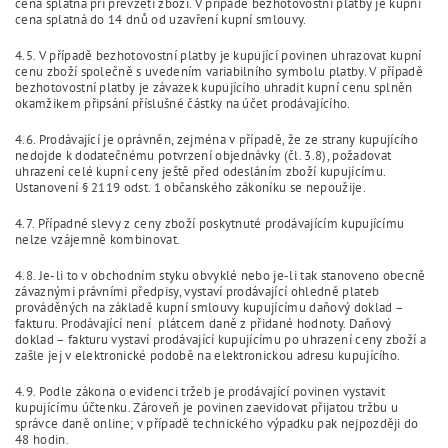
cena splatná při převzetí zboží. V případě bezhotovostní platby je kupní
cena splatná do 14 dnů od uzavření kupní smlouvy.
4.5. V případě bezhotovostní platby je kupující povinen uhrazovat kupní
cenu zboží společně s uvedením variabilního symbolu platby. V případě
bezhotovostní platby je závazek kupujícího uhradit kupní cenu splněn
okamžikem připsání příslušné částky na účet prodávajícího.
4.6. Prodávající je oprávněn, zejména v případě, že ze strany kupujícího
nedojde k dodatečnému potvrzení objednávky (čl. 3.8), požadovat
uhrazení celé kupní ceny ještě před odesláním zboží kupujícímu.
Ustanovení § 2119 odst. 1 občanského zákoníku se nepoužije.
4.7. Případné slevy z ceny zboží poskytnuté prodávajícím kupujícímu
nelze vzájemně kombinovat.
4.8. Je-li to v obchodním styku obvyklé nebo je-li tak stanoveno obecně
závaznými právními předpisy, vystaví prodávající ohledně plateb
prováděných na základě kupní smlouvy kupujícímu daňový doklad –
fakturu. Prodávající není plátcem daně z přidané hodnoty. Daňový
doklad – fakturu vystaví prodávající kupujícímu po uhrazení ceny zboží a
zašle jej v elektronické podobě na elektronickou adresu kupujícího.
4.9. Podle zákona o evidenci tržeb je prodávající povinen vystavit
kupujícímu účtenku. Zároveň je povinen zaevidovat přijatou tržbu u
správce daně online; v případě technického výpadku pak nejpozději do
48 hodin.