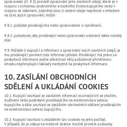
zpracovatel (čl. 9.5) provádí zpracování jeho osobních údajů, které je v
rozporu s ochranou soukromého a osobního života kupujícího nebo v
rozporu se zákonem, zejména jsou-li osobní údaje nepřesné s ohledem
na účel jejich zpracování, může:
9.8.1. požádat prodávajícího nebo zpracovatele o vysvětlení,
9.8.2. požadovat, aby prodávající nebo zpracovatel odstranil takto vzniklý
stav.
9.9. Požádá-li kupující o informaci o zpracování svých osobních údajů, je
mu prodávající povinen tuto informaci předat. Prodávající má právo za
poskytnutí informace podle předchozí věty požadovat přiměřenou
úhradu nepřevyšující náklady nezbytné na poskytnutí informace.
10. ZASÍLÁNÍ OBCHODNÍCH
SDĚLENÍ A UKLÁDÁNÍ COOKIES
10.1. Kupující souhlasí se zasíláním informací souvisejících se zbožím,
službami nebo podnikem prodávajícího na elektronickou adresu
kupujícího a dále souhlasí se zasíláním obchodních sdělení prodávajícím
na elektronickou adresu kupujícího.
10.2. Kupující souhlasí s ukládáním tzv. cookies na jeho počítač.
V případě, že je nákup na webové stránce možné provést a závazky