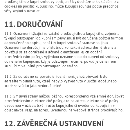
prodávajícího z kupní smlouvy plnit, aniž by docházelo k ukládání tzv.
cookies na počítač kupujícího, může kupující souhlas podle předchozí
věty kdykoliv odvolat.
11. DORUČOVÁNÍ
11.1. Oznámení týkající se vztahů prodávajícího a kupujícího, zejména
týkající odstoupení od kupní smlouvy, musí být doručena poštou formou
doporučeného dopisu, není-li v kupní smlouvě stanoveno jinak.
Oznámení se doručují na příslušnou kontaktní adresu druhé strany a
považují se za doručené a účinné okamžikem jejich dodání
prostřednictvím pošty, s výjimkou oznámení o odstoupení od smlouvy
učiněného kupujícím, kdy je odstoupení účinné, pokud je oznámení
kupujícím ve lhůtě pro odstoupení odesláno.
11.2. Za doručené se považuje i oznámení, jehož převzetí bylo
adresátem odmítnuto, které nebylo vyzvednuto v úložní době, nebo
které se vrátilo jako nedoručitelné.
11.3. Smluvní strany můžou běžnou korespondenci vzájemně doručovat
prostřednictvím elektronické pošty, a to na adresu elektronické pošty
uvedenou v uživatelském účtu kupujícího či uvedenou kupujícím v
objednávce, resp. na adresu uvedenou na webové stránce prodávajícího.
12. ZÁVĚREČNÁ USTANOVENÍ