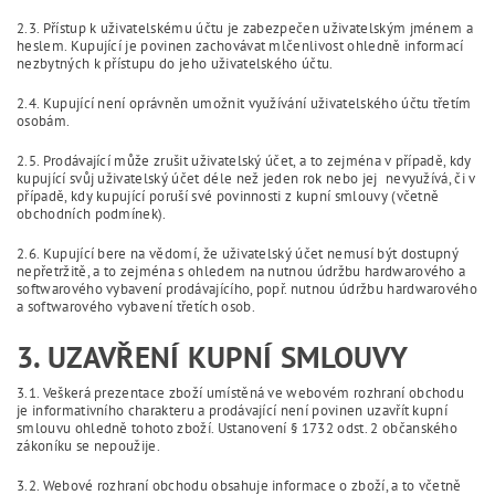
2.3. Přístup k uživatelskému účtu je zabezpečen uživatelským jménem a
heslem. Kupující je povinen zachovávat mlčenlivost ohledně informací
nezbytných k přístupu do jeho uživatelského účtu.
2.4. Kupující není oprávněn umožnit využívání uživatelského účtu třetím
osobám.
2.5. Prodávající může zrušit uživatelský účet, a to zejména v případě, kdy
kupující svůj uživatelský účet déle než jeden rok nebo jej nevyužívá, či v
případě, kdy kupující poruší své povinnosti z kupní smlouvy (včetně
obchodních podmínek).
2.6. Kupující bere na vědomí, že uživatelský účet nemusí být dostupný
nepřetržitě, a to zejména s ohledem na nutnou údržbu hardwarového a
softwarového vybavení prodávajícího, popř. nutnou údržbu hardwarového
a softwarového vybavení třetích osob.
3. UZAVŘENÍ KUPNÍ SMLOUVY
3.1. Veškerá prezentace zboží umístěná ve webovém rozhraní obchodu
je informativního charakteru a prodávající není povinen uzavřít kupní
smlouvu ohledně tohoto zboží. Ustanovení § 1732 odst. 2 občanského
zákoníku se nepoužije.
3.2. Webové rozhraní obchodu obsahuje informace o zboží, a to včetně