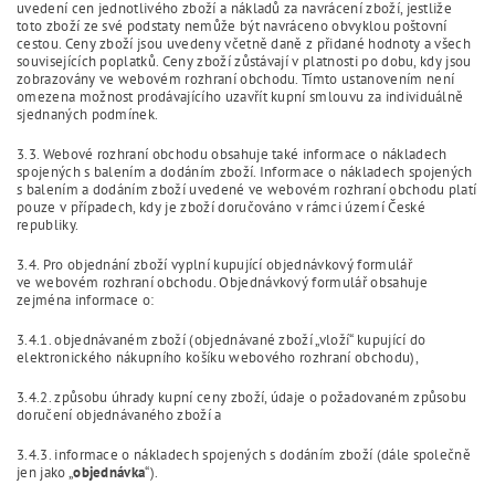
uvedení cen jednotlivého zboží a nákladů za navrácení zboží, jestliže
toto zboží ze své podstaty nemůže být navráceno obvyklou poštovní
cestou. Ceny zboží jsou uvedeny včetně daně z přidané hodnoty a všech
souvisejících poplatků. Ceny zboží zůstávají v platnosti po dobu, kdy jsou
zobrazovány ve webovém rozhraní obchodu. Tímto ustanovením není
omezena možnost prodávajícího uzavřít kupní smlouvu za individuálně
sjednaných podmínek.
3.3. Webové rozhraní obchodu obsahuje také informace o nákladech
spojených s balením a dodáním zboží. Informace o nákladech spojených
s balením a dodáním zboží uvedené ve webovém rozhraní obchodu platí
pouze v případech, kdy je zboží doručováno v rámci území České
republiky.
3.4. Pro objednání zboží vyplní kupující objednávkový formulář
ve webovém rozhraní obchodu. Objednávkový formulář obsahuje
zejména informace o:
3.4.1. objednávaném zboží (objednávané zboží „vloží“ kupující do
elektronického nákupního košíku webového rozhraní obchodu),
3.4.2. způsobu úhrady kupní ceny zboží, údaje o požadovaném způsobu
doručení objednávaného zboží a
3.4.3. informace o nákladech spojených s dodáním zboží (dále společně
jen jako „
objednávka
“).