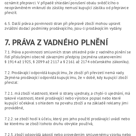
oznámit přepravci. V případě shledání porušení obalu svědčícího o
neoprávněném vniknutí do zásilky nemusí kupující zásilku od přepravce
převzít.
6.5. Další práva a povinnosti stran při přepravě zboží mohou upravit
zvláštní dodací podmínky prodávajícího, jsou-li prodávajícím vydány.
7. PRÁVA Z VADNÉHO PLNĚNÍ
7.1. Práva a povinnosti smluvních stran ohledně práv z vadného plnění se
řídí příslušnými obecně závaznými předpisy (zejména ustanoveními
§ 1914 až 1925, § 2099 až 2117 a § 2161 až 2174 občanského zákoníku).
7.2. Prodávající odpovídá kupujícímu, že zboží při převzetí nemá vady.
Zejména prodávající odpovídá kupujícímu, že v době, kdy kupující zboží
převzal:
7.2.1. má zboží vlastnosti, které si strany ujednaly, a chybí-li ujednání, má
takové vlastnosti, které prodávající nebo výrobce popsal nebo které
kupující očekával s ohledem na povahu zboží a na základě reklamy jimi
prováděné,
7.2.2. se zboží hodí k účelu, který pro jeho použití prodávající uvádí nebo
ke kterému se zboží tohoto druhu obvykle používá,
7.2.3. zboží odpovídá jakostí nebo provedením smluvenému vzorku nebo