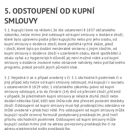
5. ODSTOUPENÍ OD KUPNÍ
SMLOUVY
5.1. Kupující bere na vědomí, že dle ustanovení § 1837 občanského
zákoníku, nelze mimo jiné odstoupit od kupní smlouvy o dodávce zboží,
které bylo upraveno podle přání kupujícího nebo pro jeho osobu, od
kupní smlouvy o dodávce zboží, které podléhá rychlé zkáze, jakož
i zboží, které bylo po dodání nenávratně smíseno s jiným zbožím, od
kupní smlouvy o dodávce zboží v uzavřeném obalu, které spotřebitel z
obalu vyňal a z hygienických důvodů jej není možné vrátit a od kupní
smlouvy o dodávce zvukové nebo obrazové nahrávky nebo počítačového
programu, pokud porušil jejich původní obal.
5.2. Nejedná-li se o případ uvedený v čl. 5.1 obchodních podmínek či o
jiný případ, kdy nelze od kupní smlouvy odstoupit, má kupující v souladu
s ustanovením § 1829 odst. 1 občanského zákoníku právo od kupní
smlouvy odstoupit, a to do čtrnácti (14) dnů od převzetí zboží, přičemž
v případě, že předmětem kupní smlouvy je několik druhů zboží nebo
dodání několika částí, běží tato lhůta ode dne převzetí poslední dodávky
zboží. Odstoupení od kupní smlouvy musí být prodávajícímu odesláno ve
lhůtě uvedené v předchozí větě. Pro odstoupení od kupní smlouvy může
kupující využit vzorový formulář poskytovaný prodávajícím, jenž tvoří
přílohu obchodních podmínek. Odstoupení od kupní smlouvy může
kupující zasílat mimo jiné na adresu provozovny prodávajícího či na
adresu elektronické pošty prodávajícího .