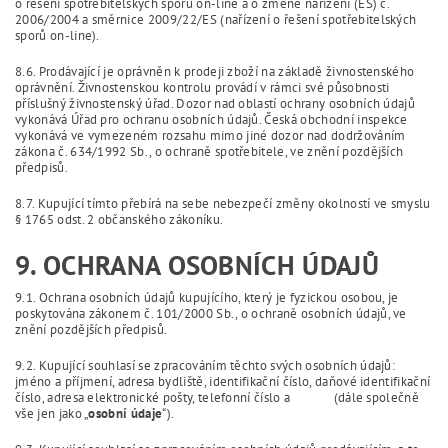
o řešení spotřebitelských sporů on-line a o změně nařízení (ES) č.
2006/2004 a směrnice 2009/22/ES (nařízení o řešení spotřebitelských
sporů on-line).
8.6. Prodávající je oprávněn k prodeji zboží na základě živnostenského
oprávnění. Živnostenskou kontrolu provádí v rámci své působnosti
příslušný živnostenský úřad. Dozor nad oblastí ochrany osobních údajů
vykonává Úřad pro ochranu osobních údajů. Česká obchodní inspekce
vykonává ve vymezeném rozsahu mimo jiné dozor nad dodržováním
zákona č. 634/1992 Sb., o ochraně spotřebitele, ve znění pozdějších
předpisů.
8.7. Kupující tímto přebírá na sebe nebezpečí změny okolností ve smyslu
§ 1765 odst. 2 občanského zákoníku.
9. OCHRANA OSOBNÍCH ÚDAJŮ
9.1. Ochrana osobních údajů kupujícího, který je fyzickou osobou, je
poskytována zákonem č. 101/2000 Sb., o ochraně osobních údajů, ve
znění pozdějších předpisů.
9.2. Kupující souhlasí se zpracováním těchto svých osobních údajů:
jméno a příjmení, adresa bydliště, identifikační číslo, daňové identifikační
číslo, adresa elektronické pošty, telefonní číslo a (dále společně
vše jen jako „
osobní údaje
“).