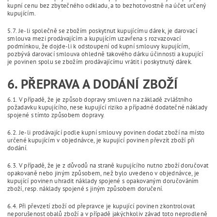
kupní cenu bez zbytečného odkladu, a to bezhotovostně na účet určený
kupujícím.
5.7. Je-li společně se zbožím poskytnut kupujícímu dárek, je darovací
smlouva mezi prodávajícím a kupujícím uzavřena s rozvazovací
podmínkou, že dojde-li k odstoupení od kupní smlouvy kupujícím,
pozbývá darovací smlouva ohledně takového dárku účinnosti a kupující
je povinen spolu se zbožím prodávajícímu vrátit i poskytnutý dárek.
6. PŘEPRAVA A DODÁNÍ ZBOŽÍ
6.1. V případě, že je způsob dopravy smluven na základě zvláštního
požadavku kupujícího, nese kupující riziko a případné dodatečné náklady
spojené s tímto způsobem dopravy.
6.2. Je-li prodávající podle kupní smlouvy povinen dodat zboží na místo
určené kupujícím v objednávce, je kupující povinen převzít zboží při
dodání.
6.3. V případě, že je z důvodů na straně kupujícího nutno zboží doručovat
opakovaně nebo jiným způsobem, než bylo uvedeno v objednávce, je
kupující povinen uhradit náklady spojené s opakovaným doručováním
zboží, resp. náklady spojené s jiným způsobem doručení.
6.4. Při převzetí zboží od přepravce je kupující povinen zkontrolovat
neporušenost obalů zboží a v případě jakýchkoliv závad toto neprodleně