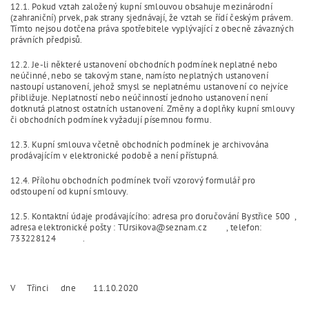
12.1. Pokud vztah založený kupní smlouvou obsahuje mezinárodní
(zahraniční) prvek, pak strany sjednávají, že vztah se řídí českým právem.
Tímto nejsou dotčena práva spotřebitele vyplývající z obecně závazných
právních předpisů.
12.2. Je-li některé ustanovení obchodních podmínek neplatné nebo
neúčinné, nebo se takovým stane, namísto neplatných ustanovení
nastoupí ustanovení, jehož smysl se neplatnému ustanovení co nejvíce
přibližuje. Neplatností nebo neúčinností jednoho ustanovení není
dotknutá platnost ostatních ustanovení. Změny a doplňky kupní smlouvy
či obchodních podmínek vyžadují písemnou formu.
12.3. Kupní smlouva včetně obchodních podmínek je archivována
prodávajícím v elektronické podobě a není přístupná.
12.4. Přílohu obchodních podmínek tvoří vzorový formulář pro
odstoupení od kupní smlouvy.
12.5. Kontaktní údaje prodávajícího: adresa pro doručování Bystřice 500 ,
adresa elektronické pošty : TUrsikova@seznam.cz , telefon:
733228124 .
V Třinci dne 11.10.2020