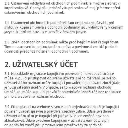
1.3. Ustanovení odchylná od obchodních podmínek je možné sjednat v
kupní smlouvě. Odchylná ujednání v kupní smlouvě mají přednost před
ustanoveními obchodních podmínek.
1.4. Ustanovení obchodních podmínek jsou nedílnou součástí kupní
smlouvy. Kupní smlouva a obchodní podmínky jsou vyhotoveny v českém
jazyce. Kupní smlouvu lze uzavřít v českém jazyce.
1.5. Znění obchodních podmínek může prodávající měnit či doplňovat.
Tímto ustanovením nejsou dotčena práva a povinnosti vzniklá po dobu
účinnosti předchozího znění obchodních podmínek.
2. UŽIVATELSKÝ ÚČET
2.1. Na základě registrace kupujícího provedené na webové stránce
může kupující přistupovat do svého uživatelského rozhraní. Ze svého
uživatelského rozhraní může kupující provádět objednávání zboží (dále
jen „
uživatelský účet
“). V případě, že to webové rozhraní obchodu
umožňuje, může kupující provádět objednávání zboží též bez registrace
přímo z webového rozhraní obchodu.
2.2. Při registraci na webové stránce a při objednávání zboží je kupující
povinen uvádět správně a pravdivě všechny údaje. Údaje uvedené v
uživatelském účtu je kupující při jakékoliv jejich změně povinen
aktualizovat. Údaje uvedené kupujícím v uživatelském účtu a při
objednávání zboží jsou prodávajícím považovány za správné.