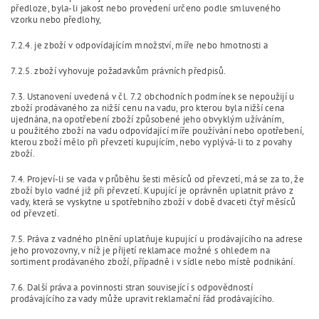
předloze, byla-li jakost nebo provedení určeno podle smluveného
vzorku nebo předlohy,
7.2.4. je zboží v odpovídajícím množství, míře nebo hmotnosti a
7.2.5. zboží vyhovuje požadavkům právních předpisů.
7.3. Ustanovení uvedená v čl. 7.2 obchodních podmínek se nepoužijí u
zboží prodávaného za nižší cenu na vadu, pro kterou byla nižší cena
ujednána, na opotřebení zboží způsobené jeho obvyklým užíváním,
u použitého zboží na vadu odpovídající míře používání nebo opotřebení,
kterou zboží mělo při převzetí kupujícím, nebo vyplývá-li to z povahy
zboží.
7.4. Projeví-li se vada v průběhu šesti měsíců od převzetí, má se za to, že
zboží bylo vadné již při převzetí. Kupující je oprávněn uplatnit právo z
vady, která se vyskytne u spotřebního zboží v době dvaceti čtyř měsíců
od převzetí.
7.5. Práva z vadného plnění uplatňuje kupující u prodávajícího na adrese
jeho provozovny, v níž je přijetí reklamace možné s ohledem na
sortiment prodávaného zboží, případně i v sídle nebo místě podnikání.
7.6. Další práva a povinnosti stran související s odpovědností
prodávajícího za vady může upravit reklamační řád prodávajícího.