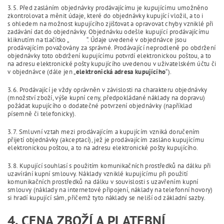
3.5. Před zasláním objednávky prodávajícímu je kupujícímu umožněno
zkontrolovat a měnit údaje, které do objednávky kupující vložil, a to i
s ohledem na možnost kupujícího zjišťovat a opravovat chyby vzniklé při
zadávání dat do objednávky. Objednávku odešle kupující prodávajícímu
kliknutím na tlačítko „ “. Údaje uvedené v objednávce jsou
prodávajícím považovány za správné. Prodávající neprodleně po obdržení
objednávky toto obdržení kupujícímu potvrdí elektronickou poštou, a to
na adresu elektronické pošty kupujícího uvedenou v uživatelském účtu či
v objednávce (dále jen „
elektronická adresa kupujícího
“).
3.6. Prodávající je vždy oprávněn v závislosti na charakteru objednávky
(množství zboží, výše kupní ceny, předpokládané náklady na dopravu)
požádat kupujícího o dodatečné potvrzení objednávky (například
písemně či telefonicky).
3.7. Smluvní vztah mezi prodávajícím a kupujícím vzniká doručením
přijetí objednávky (akceptací), jež je prodávajícím zasláno kupujícímu
elektronickou poštou, a to na adresu elektronické pošty kupujícího.
3.8. Kupující souhlasí s použitím komunikačních prostředků na dálku při
uzavírání kupní smlouvy. Náklady vzniklé kupujícímu při použití
komunikačních prostředků na dálku v souvislosti s uzavřením kupní
smlouvy (náklady na internetové připojení, náklady na telefonní hovory)
si hradí kupující sám, přičemž tyto náklady se neliší od základní sazby.
4. CENA ZBOŽÍ A PLATEBNÍ