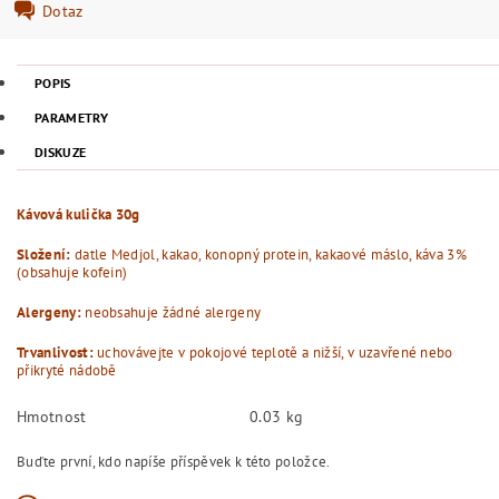
Dotaz
POPIS
PARAMETRY
DISKUZE
Kávová kulička 30g
Složení:
datle Medjol, kakao, konopný protein, kakaové máslo, káva 3%
(obsahuje kofein)
Alergeny:
neobsahuje žádné alergeny
Trvanlivost:
uchovávejte v pokojové teplotě a nižší, v uzavřené nebo
přikryté nádobě
Hmotnost
0.03 kg
Buďte první, kdo napíše příspěvek k této položce.