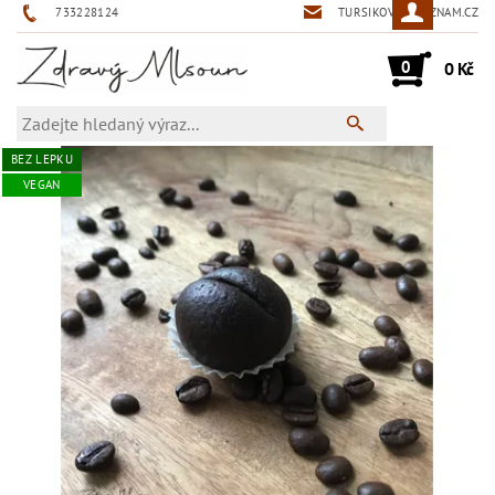
733228124
TURSIKOVA@SEZNAM.CZ
0
0 Kč
BEZ LEPKU
VEGAN