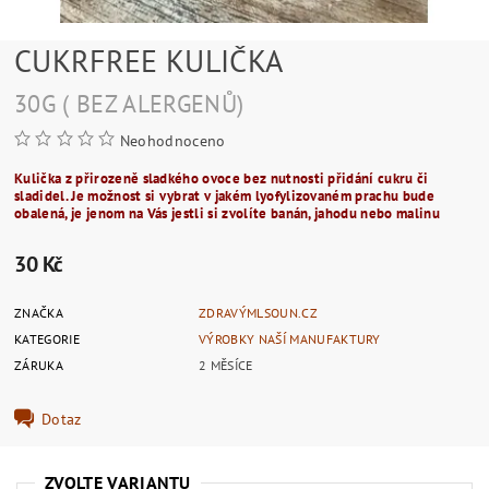
CUKRFREE KULIČKA
30G ( BEZ ALERGENŮ)
Neohodnoceno
Kulička z přirozeně sladkého ovoce bez nutnosti přidání cukru či
sladidel. Je možnost si vybrat v jakém lyofylizovaném prachu bude
obalená, je jenom na Vás jestli si zvolíte banán, jahodu nebo malinu
30 Kč
ZNAČKA
ZDRAVÝMLSOUN.CZ
KATEGORIE
VÝROBKY NAŠÍ MANUFAKTURY
ZÁRUKA
2 MĚSÍCE
Dotaz
ZVOLTE VARIANTU