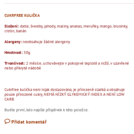
CUKRFREE KULIČKA
Složení:
datle, švestky, jahody, maliny, ananas, meruňky, mango, brusinky,
citrón, banán
Alergeny:
neobsahuje žádné alergeny
Hmotnost:
30g
Trvanlivost:
2 měsíce, uchovávejte v pokojové teplotě a nižší, v uzavřené
nebo přikryté nádobě
Cukrfree kulička není nijak doslazována, je přirozeně sladká a obsahuje
pouze přirozené cukry, NEMÁ NÍZKÝ GLYKEMICKÝ INDEX A NENÍ LOW
CARB.
Buďte první, kdo napíše příspěvek k této položce.
Přidat komentář