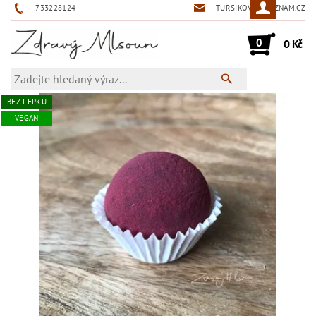
733228124
TURSIKOVA@SEZNAM.CZ
0
0 Kč
BEZ LEPKU
VEGAN