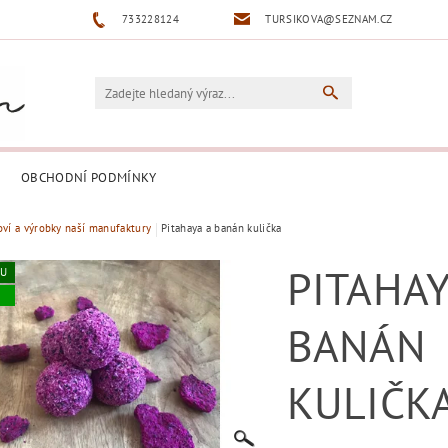
733228124
TURSIKOVA@SEZNAM.CZ
OBCHODNÍ PODMÍNKY
oví a výrobky naší manufaktury
Pitahaya a banán kulička
PITAHAY
KU
BANÁN
KULIČK