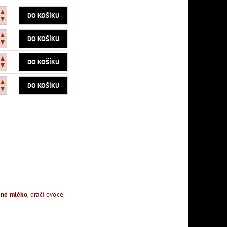
ené mléko
, dračí ovoce,