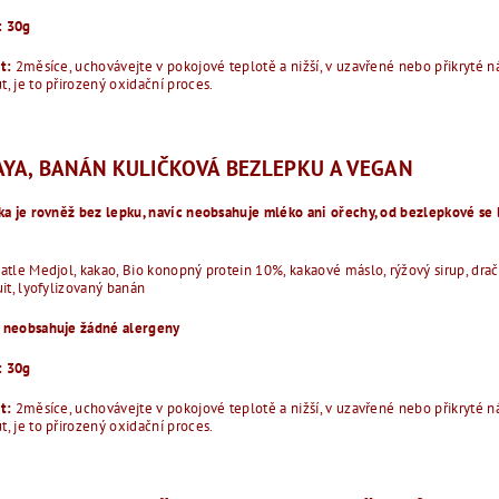
: 30g
st:
2měsíce, uchovávejte v pokojové teplotě a nižší, v uzavřené nebo přikryté
, je to přirozený oxidační proces.
AYA, BANÁN KULIČKOVÁ BEZLEPKU A VEGAN
ka je rovněž bez lepku, navíc neobsahuje mléko ani ořechy, od bezlepkové se 
atle Medjol, kakao, Bio konopný protein 10%, kakaové máslo, rýžový sirup, drač
uit, lyofylizovaný banán
 neobsahuje žádné alergeny
: 30g
st:
2měsíce, uchovávejte v pokojové teplotě a nižší, v uzavřené nebo přikryté
, je to přirozený oxidační proces.