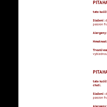
PITAH
tato kulič
Složení:
d
passion fr
Alergeny:
Hmotnost
Trvanlivo
vyblednout
PITAH
tato kulič
chutí.
Složení:
d
passion fr
Alergeny: