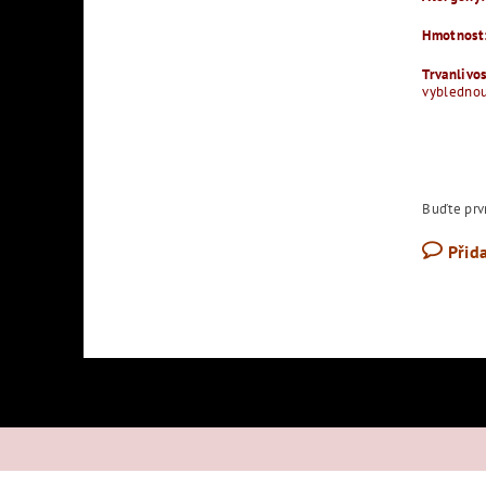
Hmotnost
Trvanlivo
vyblednout
Buďte prvn
Přid