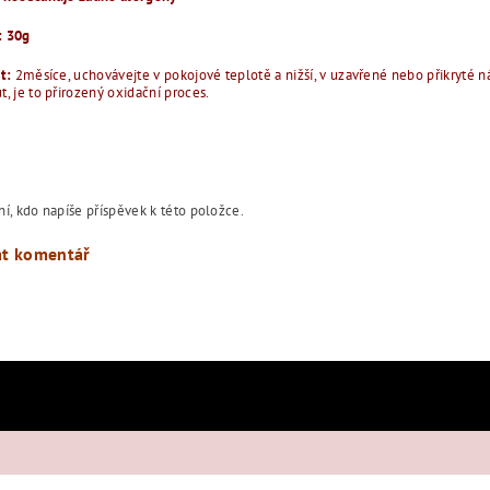
: 30g
st:
2měsíce, uchovávejte v pokojové teplotě a nižší, v uzavřené nebo přikryté
, je to přirozený oxidační proces.
í, kdo napíše příspěvek k této položce.
at komentář