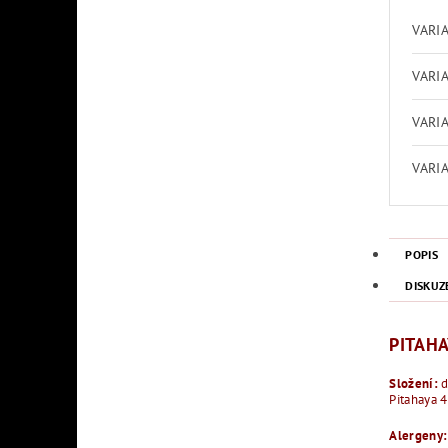
VARI
VARI
VARI
VARI
POPIS
DISKUZ
PITAHA
Složení:
d
Pitahaya 4
Alergeny: