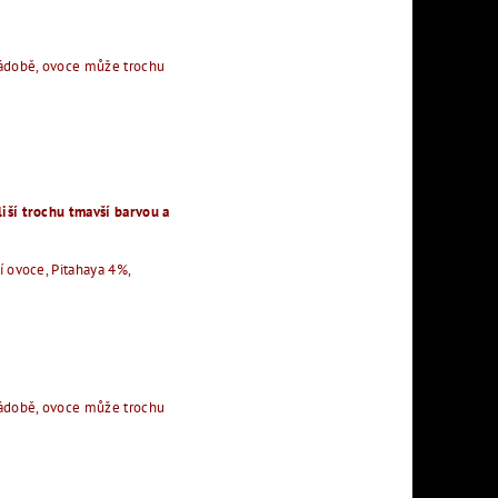
 nádobě, ovoce může trochu
liší trochu tmavší barvou a
í ovoce, Pitahaya 4%,
 nádobě, ovoce může trochu