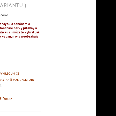
VARIANTU )
ceno
itahayou a banánem o
okonalé barvy pitahay a
uličku si můžete vybrat jak
ak vegan, navíc neobsahuje
VÝMLSOUN.CZ
BKY NAŠÍ MANUFAKTURY
ÍCE
Dotaz