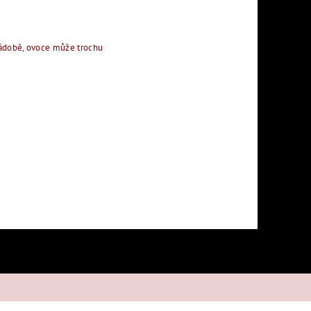
 nádobě, ovoce může trochu