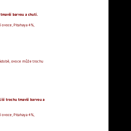
 tmavší barvou a chutí.
í ovoce, Pitahaya 4%,
 nádobě, ovoce může trochu
liší trochu tmavší barvou a
í ovoce, Pitahaya 4%,