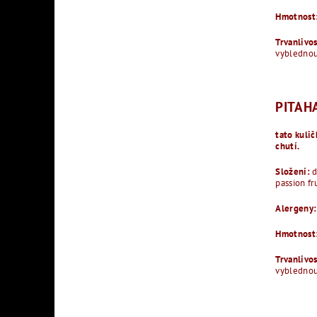
Hmotnost
Trvanlivo
vyblednout
PITAH
tato kulič
chutí.
Složení:
d
passion fr
Alergeny:
Hmotnost
Trvanlivo
vyblednout