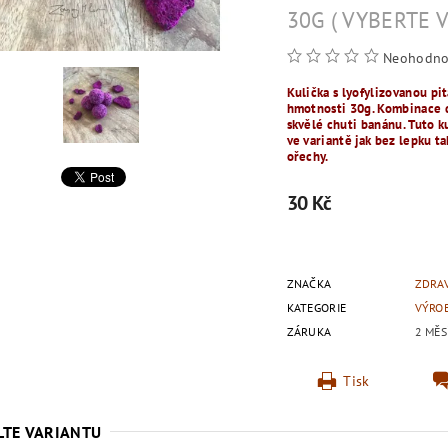
30G ( VYBERTE 
Neohodno
Kulička s lyofylizovanou p
hmotnosti 30g. Kombinace d
skvělé chuti banánu. Tuto k
ve variantě jak bez lepku t
ořechy.
30 Kč
ZNAČKA
ZDRA
KATEGORIE
VÝRO
ZÁRUKA
2 MĚS
Tisk
LTE VARIANTU