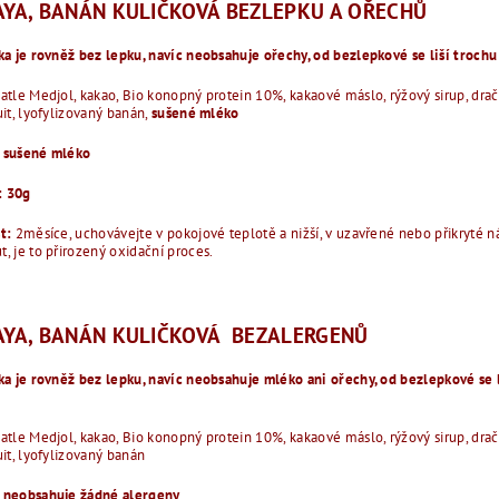
AYA, BANÁN KULIČKOVÁ BEZLEPKU A OŘECHŮ
ka je rovněž bez lepku, navíc neobsahuje ořechy, od bezlepkové se liší trochu
atle Medjol, kakao, Bio konopný protein 10%, kakaové máslo, rýžový sirup, drač
uit, lyofylizovaný banán,
sušené mléko
 sušené mléko
: 30g
st:
2měsíce, uchovávejte v pokojové teplotě a nižší, v uzavřené nebo přikryté
, je to přirozený oxidační proces.
AYA, BANÁN KULIČKOVÁ BEZALERGENŮ
ka je rovněž bez lepku, navíc neobsahuje mléko ani ořechy, od bezlepkové se 
atle Medjol, kakao, Bio konopný protein 10%, kakaové máslo, rýžový sirup, drač
uit, lyofylizovaný banán
 neobsahuje žádné alergeny