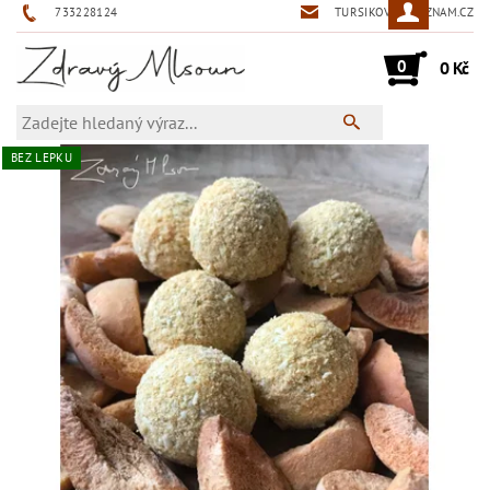
733228124
TURSIKOVA@SEZNAM.CZ
0
0 Kč
BEZ LEPKU