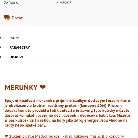
ZÁRUKA
2 MĚSÍCE
Dotaz
POPIS
PARAMETRY
DISKUZE
MERUŇKY ❤︎
Spojení kyselosti meruněk s příjemně sladkým datlovým těstem, které
je obohaceno o kvalitní rostlinný protein (konopný 10%). Protein
dodává tomuto produktu tolik důležité bílkoviny. tyto kuličky můžete
darovat komukoli, ocení ho děti, dospělí i dědeček s babičkou. Můžete
si pár kuliček vzít s sebou na hory jako zdroj energie. Jsou vhodné na
rauty nebo sladké bary.
❤︎ Složení:
datle Medjol,
kokos,
kakao, kakaové máslo, Bio konopný