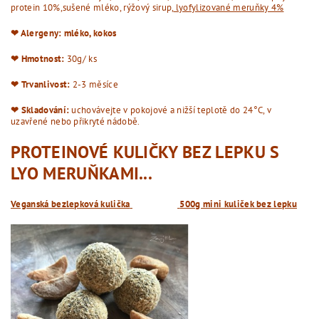
protein 10%,sušené mléko, rýžový sirup,
lyofylizované meruňky 4%
❤︎ Alergeny: mléko, kokos
❤︎ Hmotnost:
30g/ ks
❤︎ Trvanlivost:
2-3 měsíce
❤︎ Skladování:
uchovávejte v pokojové a nižší teplotě do 24°C, v
uzavřené nebo přikryté nádobě.
PROTEINOVÉ KULIČKY BEZ LEPKU S
LYO MERUŇKAMI...
Veganská bezlepková kulička
500g mini kuliček bez lepku