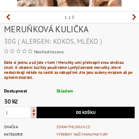
1
z 3
MERUŇKOVÁ KULIČKA
30G ( ALERGEN: KOKOS, MLÉKO )
Neohodnoceno
Dáte si jednu a už jste v tom ! Meruňky umí překvapit svou skvělou
chutí. K obalení kuličky používáme
Lyofylizované meruňky
,které
nedozrávají někde na cestě za nákupčími. Ale jsou sušeny mrazem až po
úplném dozrání.
Dostupnost
Skladem
30 Kč
ZNAČKA
ZDRAVÝMLSOUN.CZ
KATEGORIE
VÝROBKY NAŠÍ MANUFAKTURY