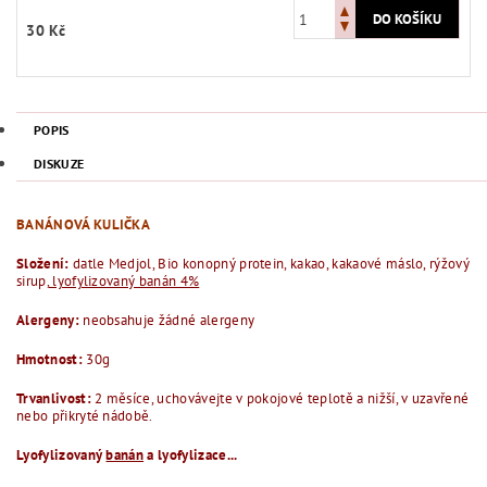
30 Kč
POPIS
DISKUZE
BANÁNOVÁ KULIČKA
Složení:
datle Medjol, Bio konopný protein, kakao, kakaové máslo, rýžový
sirup,
lyofylizovaný banán 4%
Alergeny:
neobsahuje žádné alergeny
Hmotnost:
30g
Trvanlivost:
2 měsíce, uchovávejte v pokojové teplotě a nižší, v uzavřené
nebo přikryté nádobě.
Lyofylizovaný
banán
a lyofylizace...