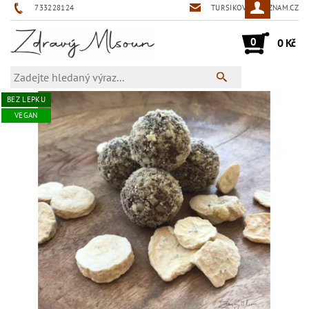
733228124
TURSIKOVA@SEZNAM.CZ
0
0 Kč
BEZ LEPKU
VEGAN