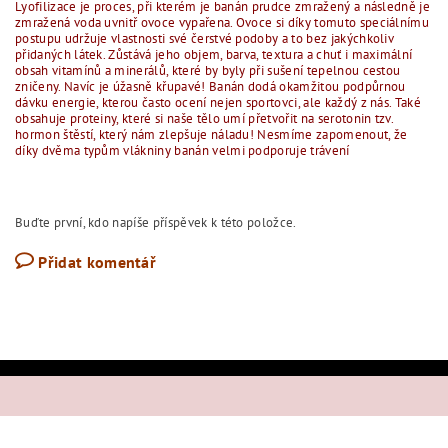
Lyofilizace je proces, při kterém je banán prudce zmražený a následně je
zmražená voda uvnitř ovoce vypařena. Ovoce si díky tomuto speciálnímu
postupu udržuje vlastnosti své čerstvé podoby a to bez jakýchkoliv
přidaných látek. Zůstává jeho objem, barva, textura a chuť i maximální
obsah vitamínů a minerálů, které by byly při sušení tepelnou cestou
zničeny. Navíc je úžasně křupavé! Banán dodá okamžitou podpůrnou
dávku energie, kterou často ocení nejen sportovci, ale každý z nás. Také
obsahuje proteiny, které si naše tělo umí přetvořit na serotonin tzv.
hormon štěstí, který nám zlepšuje náladu! Nesmíme zapomenout, že
díky dvěma typům vlákniny banán velmi podporuje trávení
Buďte první, kdo napíše příspěvek k této položce.
Přidat komentář