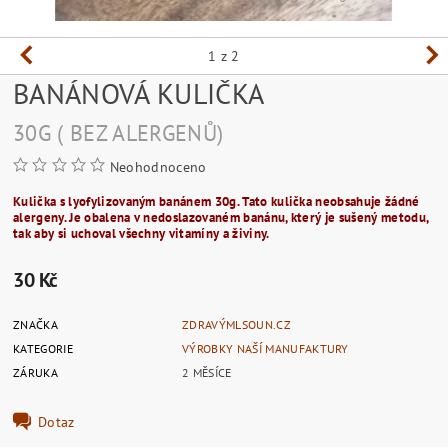
1
z 2
BANÁNOVÁ KULIČKA
30G ( BEZ ALERGENŮ)
Neohodnoceno
Kulička s lyofylizovaným banánem 30g. Tato kulička neobsahuje žádné
alergeny. Je obalena v
nedoslazovaném banánu, který je sušený metodu,
tak aby si uchoval všechny vitamíny a živiny.
30 Kč
ZNAČKA
ZDRAVÝMLSOUN.CZ
KATEGORIE
VÝROBKY NAŠÍ MANUFAKTURY
ZÁRUKA
2 MĚSÍCE
Dotaz