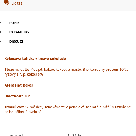
Dotaz
POPIS
PARAMETRY
DISKUZE
Kokosová kulička v tmavé čokoládě
Složení:
datle Medjol, kakao, kakaové máslo, Bio konopný protein 10%,
rýžový sirup,
kokos
6%
Alergeny: kokos
Hmotnost:
30g
Trvanlivost:
2 měsíce, uchovávejte v pokojové teplotě a nižší, v uzavřené
nebo přikryté nádobě
Hmotnost
0.03 kg