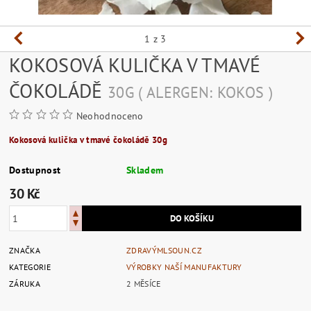
1
z 3
KOKOSOVÁ KULIČKA V TMAVÉ
ČOKOLÁDĚ
30G ( ALERGEN: KOKOS )
Neohodnoceno
Kokosová kulička v tmavé čokoládě 30g
Dostupnost
Skladem
30 Kč
ZNAČKA
ZDRAVÝMLSOUN.CZ
KATEGORIE
VÝROBKY NAŠÍ MANUFAKTURY
ZÁRUKA
2 MĚSÍCE