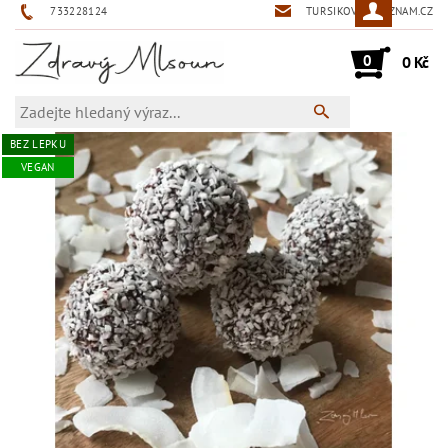
733228124
TURSIKOVA@SEZNAM.CZ
0
0 Kč
BEZ LEPKU
VEGAN