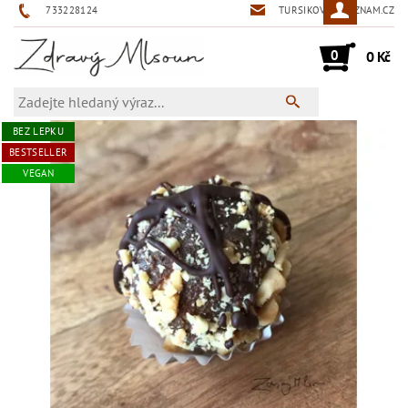
733228124
TURSIKOVA@SEZNAM.CZ
0
0 Kč
BEZ LEPKU
BESTSELLER
VEGAN