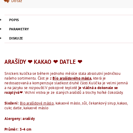
Dotaz
POPIS
PARAMETRY
DISKUZE
ARAŠÍDY ❤︎ KAKAO ❤︎ DATLE ❤︎
Snickers kulička se během jednoho měsíce stala absolutní jedničkou
našeho sortimentu. Část je z
Bio arašídového másla,
která je
nedosazovaná a kompenzuje sladkost druhé části.Kulička je velmi jemná
a na jazyku se rozpouští.V pokojové teplotě
je vláčná a dokonale se
rozplývá
❤︎. Vrchní vrstva je ze slaných arašídů a trochy hořké čokolády.
Složení:
Bio arašídové máslo
, kakaové máslo, sůl, čekankový sirup, kakao,
cukr, datle, kakaové máslo
Alergeny: arašídy
Průměr: 3-4 cm