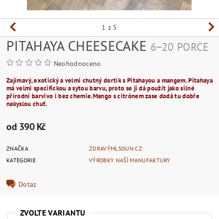
1
z 5
PITAHAYA CHEESECAKE
6~20 PORCE
Neohodnoceno
Zajímavý, exotický a velmi chutný dortík s Pitahayou a mangem. Pitahaya
má velmi specifickou a sytou barvu, proto se ji dá použít jako silné
přírodní barvivo i bez chemie.Mango s citrónem zase dodá tu dobře
nakyslou chuť.
od 390 Kč
ZNAČKA
ZDRAVÝMLSOUN.CZ
KATEGORIE
VÝROBKY NAŠÍ MANUFAKTURY
Dotaz
ZVOLTE VARIANTU