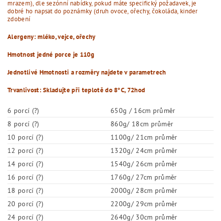
mrazem), dle sezónní nabídky, pokud máte specifický požadavek, je
dobré ho napsat do poznámky (druh ovoce, ořechy, čokoláda, kinder
zdobení
Alergeny:
mléko, vejce, ořechy
Hmotnost jedné porce je 110g
Jednotlivé Hmotnosti a rozměry najdete v parametrech
Trvanlivost: Skladujte při teplotě do 8°C, 72hod
6 porcí (?)
650g / 16cm průměr
8 porcí (?)
860g/ 18cm průměr
10 porcí (?)
1100g/ 21cm průměr
12 porcí (?)
1320g/ 24cm průměr
14 porcí (?)
1540g/ 26cm průměr
16 porcí (?)
1760g/ 27cm průměr
18 porcí (?)
2000g/ 28cm průměr
20 porcí (?)
2200g/ 29cm průměr
24 porcí (?)
2640g/ 30cm průměr