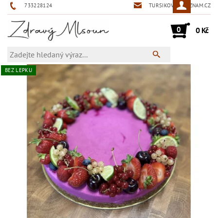
733228124
TURSIKOVA@SEZNAM.CZ
0
0 Kč
BEZ LEPKU