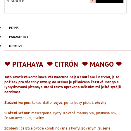
1 300 Kč
POPIS
PARAMETRY
DISKUZE
❤︎ PITAHAYA ❤︎ CITRÓN ❤︎ MANGO ❤︎
Tato exotická kombinace vás nadchne nejen chutí ale i barvou, je to
požitek pro všechny smysly, do krému je přidáváno čerstvé mango a
lyofylizovaná pitahaya, která takto upravena sušením má ještě sytější
barvivost.
Složení k
orpus:
kakao, datle,
vejce
, pohankový piškot,
ořechy
Složení krému:
mascarpone, lyofylizované maliny 5%, pitahaya 4%,
čekankový sirup, maliny
Zdobení:
čerstvé ovoce kombinované s lyofylizovaným (sušené