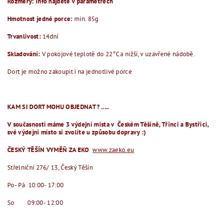
Rozměry: info najdete v parametrech
Hmotnost jedné porce:
min. 85g
Trvanlivost:
14dní
Skladování:
V pokojové
teplotě do 22°C a nižší, v uzavřené nádobě.
Dort je možno zakoupit i na jednotlivé porce
KAM SI DORT MOHU OBJEDNAT ? .....
V současnosti máme 3 výdejní místa v Českém Těšíně, Třinci a Bystřici,
své výdejní místo si zvolíte u způsobu dopravy :)
ČESKÝ TĚŠÍN VYMĚŇ ZA EKO
www.zaeko.eu
Střelniční 276/ 13, Český Těšín
Po- Pá 10:00- 17:00
So 09:00- 12:00