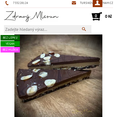
733228124
TURSIKOVA@SEZNAM.CZ
0
0 Kč
BEZ LEPKU
VEGAN
BEZ MLÉKA