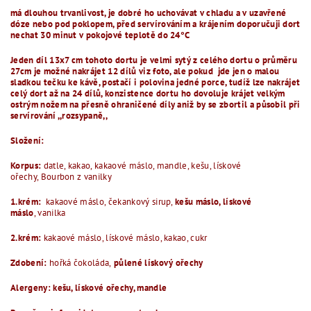
má dlouhou trvanlivost, je dobré ho uchovávat v chladu a v uzavřené
dóze nebo pod poklopem, před servírováním a krájením doporučuji dort
nechat 30 minut v pokojové teplotě do 24°C
Jeden díl 13x7 cm tohoto dortu je velmi sytý z celého dortu o průměru
27cm je možné nakrájet 12 dílů viz foto, ale pokud jde jen o malou
sladkou tečku ke kávě, postačí i polovina jedné porce, tudíž lze nakrájet
celý dort až na 24 dílů, konzistence dortu ho dovoluje krájet velkým
ostrým nožem na přesně ohraničené díly aniž by se zbortil a působil při
servírování ,,rozsypaně,,
Složení:
Korpus:
datle, kakao, kakaové máslo, mandle, kešu, lískové
ořechy, Bourbon z vanilky
1.krém:
kakaové máslo, čekankový sirup,
kešu máslo, lískové
máslo
, vanilka
2.krém:
kakaové máslo, lískové máslo, kakao, cukr
Zdobení:
hořká čokoláda,
půlené lískový ořechy
Alergeny: kešu, lískové ořechy, mandle