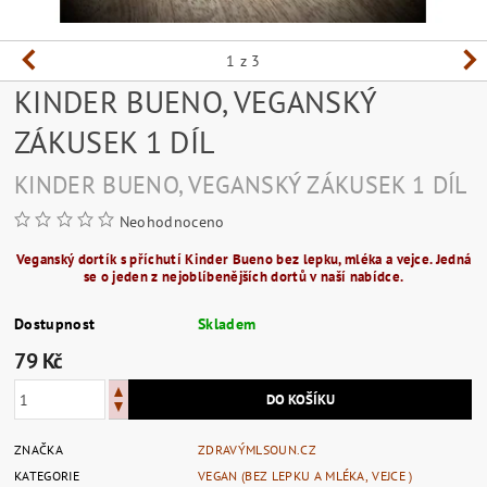
1
z 3
KINDER BUENO, VEGANSKÝ
ZÁKUSEK 1 DÍL
KINDER BUENO, VEGANSKÝ ZÁKUSEK 1 DÍL
Neohodnoceno
Veganský dortík s příchutí Kinder Bueno bez lepku, mléka a vejce. Jedná
se o jeden z nejoblíbenějších dortů v naší nabídce.
Dostupnost
Skladem
79 Kč
ZNAČKA
ZDRAVÝMLSOUN.CZ
KATEGORIE
VEGAN (BEZ LEPKU A MLÉKA, VEJCE )