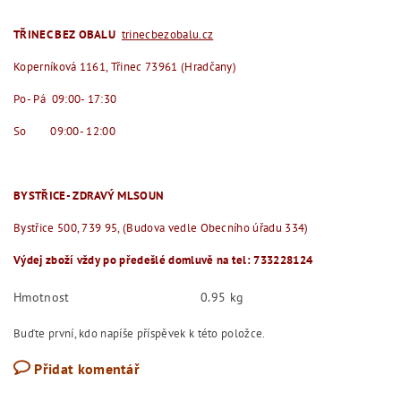
TŘINEC BEZ OBALU
trinecbezobalu.cz
Koperníková 1161, Třinec 73961 (Hradčany)
Po- Pá 09:00- 17:30
So 09:00- 12:00
BYSTŘICE- ZDRAVÝ MLSOUN
Bystřice 500, 739 95, (Budova vedle Obecního úřadu 334)
Výdej zboží vždy po předešlé domluvě na tel: 733228124
Hmotnost
0.95 kg
Buďte první, kdo napíše příspěvek k této položce.
Přidat komentář