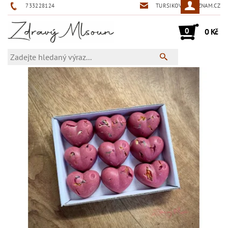
733228124
TURSIKOVA@SEZNAM.CZ
0
0 Kč