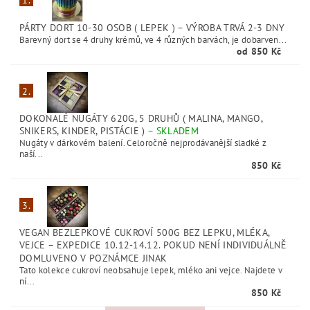
1.
PÁRTY DORT 10-30 OSOB ( LEPEK )
–
VÝROBA TRVÁ 2-3 DNY
Barevný dort se 4 druhy krémů, ve 4 různých barvách, je dobarven...
od 850 Kč
2.
DOKONALÉ NUGÁTY 620G, 5 DRUHŮ ( MALINA, MANGO,
SNIKERS, KINDER, PISTÁCIE )
–
SKLADEM
Nugáty v dárkovém balení. Celoročně nejprodávanější sladké z
naší...
850 Kč
3.
VEGAN BEZLEPKOVÉ CUKROVÍ 500G BEZ LEPKU, MLÉKA,
VEJCE
–
EXPEDICE 10.12-14.12. POKUD NENÍ INDIVIDUÁLNĚ
DOMLUVENO V POZNÁMCE JINAK
Tato kolekce cukroví neobsahuje lepek, mléko ani vejce. Najdete v
ní...
850 Kč