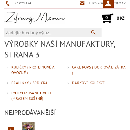
733228124
TURSIKOVA@SEZNAM.CZ
0
0 Kč
VÝROBKY NAŠÍ MANUFAKTURY
,
STRANA 3
KULIČKY ( PROTEINOVÉ A
CAKE POPS ( DORTOVÁ LÍZÁTKA
OVOCNÉ )
)
PRALINKY / SRDÍČKA
DÁRKOVÉ KOLEKCE
LYOFYLIZOVANÉ OVOCE
(MRAZEM SUŠENÉ)
NEJPRODÁVANĚJŠÍ