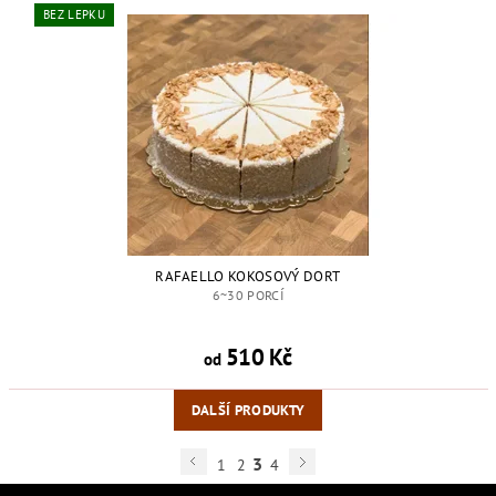
BEZ LEPKU
RAFAELLO KOKOSOVÝ DORT
6~30 PORCÍ
510 Kč
od
DALŠÍ PRODUKTY
3
1
2
4