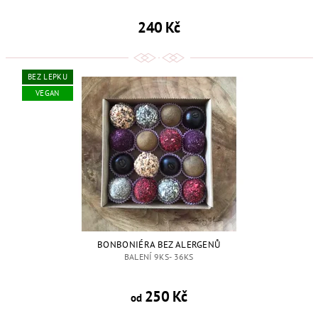
240 Kč
BEZ LEPKU
VEGAN
BONBONIÉRA BEZ ALERGENŮ
BALENÍ 9KS- 36KS
250 Kč
od