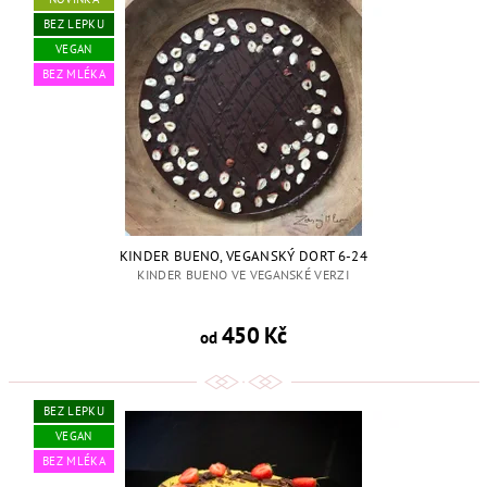
BEZ LEPKU
VEGAN
BEZ MLÉKA
KINDER BUENO, VEGANSKÝ DORT 6-24
KINDER BUENO VE VEGANSKÉ VERZI
450 Kč
od
BEZ LEPKU
VEGAN
BEZ MLÉKA