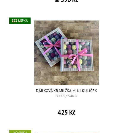
od
BEZ LEPKU
DÁRKOVÁ KRABIČKA MINI KULIČEK
36KS / 540G
425 Kč
NOVINKA