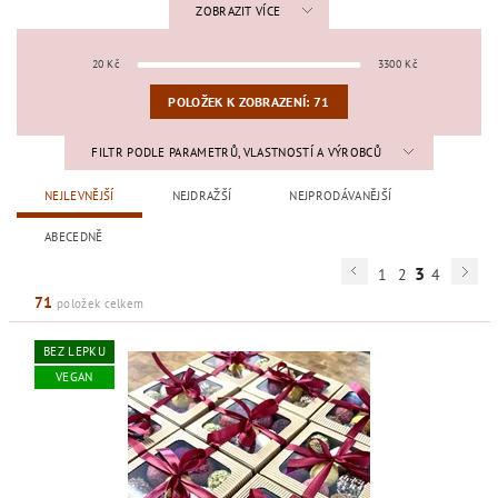
ZOBRAZIT VÍCE
20
Kč
3300
Kč
POLOŽEK K ZOBRAZENÍ:
71
FILTR PODLE PARAMETRŮ, VLASTNOSTÍ A VÝROBCŮ
NEJLEVNĚJŠÍ
NEJDRAŽŠÍ
NEJPRODÁVANĚJŠÍ
ABECEDNĚ
3
1
2
4
71
položek celkem
BEZ LEPKU
VEGAN