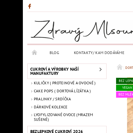
BLOG
KONTAKTY/ KAM DODÁVÁME
DORT
CUKROVÍ A VÝROBKY NAŠÍ
MANUFAKTURY
BEZ LEP
KULIČKY ( PROTEINOVÉ A OVOCNÉ )
VEGAN
CAKE POPS ( DORTOVÁ LÍZÁTKA )
BEZ MLÉ
PRALINKY / SRDÍČKA
DÁRKOVÉ KOLEKCE
LYOFYLIZOVANÉ OVOCE (MRAZEM
SUŠENÉ)
BEZLEPKOVÉ CUKROVÍ 2026