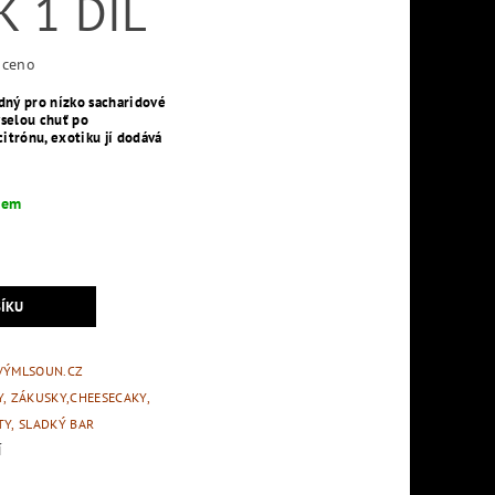
 1 DÍL
ceno
dný pro nízko sacharidové
yselou chuť po
citrónu, exotiku jí dodává
dem
VÝMLSOUN.CZ
, ZÁKUSKY,CHEESECAKY,
Y, SLADKÝ BAR
Í