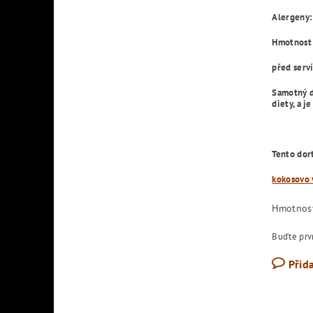
Alergeny:
Hmotnost
před serv
Samotný do
diety, a je
Tento dort
kokosovo 
Hmotnos
Buďte prvn
Přid