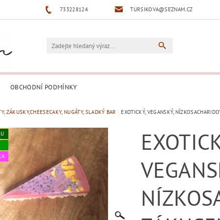
733228124
TURSIKOVA@SEZNAM.CZ
OBCHODNÍ PODMÍNKY
Y, ZÁKUSKY,CHEESECAKY, NUGÁTY, SLADKÝ BAR
EXOTICKÝ, VEGANSKÝ, NÍZKOSACHARIDO
EXOTICK
KU
KA
VEGANS
NÍZKOS