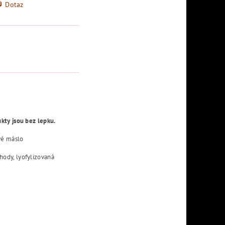
Dotaz
kty jsou bez lepku.
ové máslo
ahody, lyofylizovaná