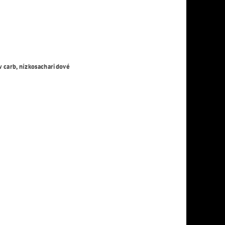
w carb, nízkosacharidové