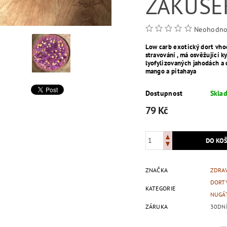
ZÁKUSEK
Neohodno
Low carb exotický dort vho
stravování , má
osvěžující k
lyofylizovaných jahodách a 
mango a pitahaya
Dostupnost
Skla
79 Kč
ZNAČKA
ZDRA
DORTY
KATEGORIE
NUGÁT
ZÁRUKA
30DN