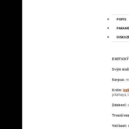
POPIS
PARAM
DISKUZ
EXOTICKÝ
Svým slož
Korpus:
ma
Krém:
keš
pitahaya,
Zdobení:
Trvanlivo
Velikost: