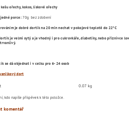
kešu ořechy, kokos, lískové ořechy
 jedné porce:
70g bez zdobení
írováním je dobré dortík na 20 min nechat v pokojové teplotě do 22°C
rtík je velmi sytý a je vhodný i pro cukrovkáře, diabetiky, nebo příznivce lo
 trvanlivý.
ík se dá objednat i v celku pro 6- 24 osob
vanilkový dort
t
0.07 kg
í, kdo napíše příspěvek k této položce.
at komentář