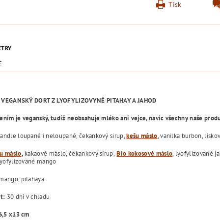
Tisk
ETRY
E
 VEGANSKÝ DORT Z LYOFYLIZOVYNÉ PITAHAY A JAHOD
ením je veganský, tudíž neobsahuje mléko ani vejce, navíc všechny naše produ
ndle loupané i neloupané, čekankový sirup,
kešu máslo
, vanilka burbon, lísk
u máslo
,
kakaové máslo, čekankový sirup,
Bio kokosové máslo
, lyofylizované j
 lyofylizované mango
mango, pitahaya
st:
30 dní v chladu
 6,5 x13 cm