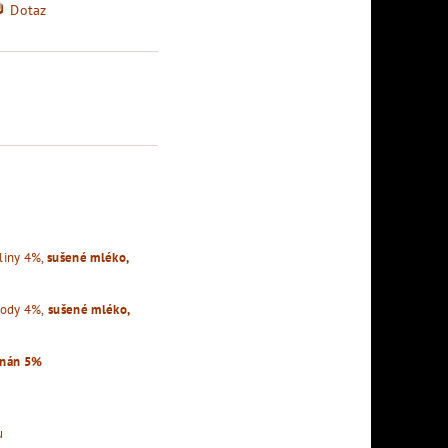
Dotaz
aliny 4%,
sušené mléko,
hody 4%,
sušené mléko,
nán 5%
u