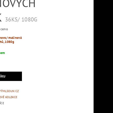
NOVÝCH
K
36KS/ 1080G
ceno
novo/ malinová
uhů, 1080g
dem
VÝMLSOUN.CZ
OVÉ KOLEKCE
ÍCE