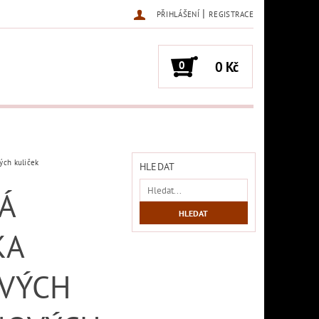
|
PŘIHLÁŠENÍ
REGISTRACE
0
0 Kč
ých kuliček
HLEDAT
Á
KA
VÝCH