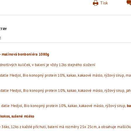
Tisk
ETRY
E
 malinová bonboniéra 1080g
dnotlivých kuliček, v balení je vždy 12ks stejného složení
datle Medjol, Bio konopný protein 10%, kakao, kakaové máslo, rýžový sirup, m
datle Medjol, Bio konopný protein 10%, kakao, kakaové máslo, rýžový sirup, ja
datle Medjol, Bio konopný protein 10%, kakao, kakaové máslo, rýžový sirup,
ba
kokos, sušené mléko
e 36ks, 12ks z každé příchuti, balení má rozměry 25x 25cm, a obsahuje mašličk