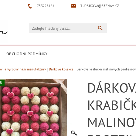
733228124
TURSIKOVA@SEZNAM.CZ
OBCHODNÍ PODMÍNKY
oví a výrobky naší manufaktury
Dárkové kolekce
Dárková krabička malinových proteinov
DÁRKOV
KU
KRABIČ
MALINO