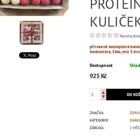
PROTEI
KULIČE
Neohodno
přirozeně bezlepková baná
bonboniéra, 36ks, mix 3 dr
Dostupnost
Skla
925 Kč
ZNAČKA
ZDRA
KATEGORIE
DÁRK
ZÁRUKA
2 MĚS