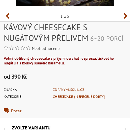
1
z 5
KÁVOVÝ CHEESECAKE S
NUGÁTOVÝM PŘELIVEM
6~20 PORCÍ
Neohodnoceno
Velmi oblíbený cheesecake s příjemnou chutí espressa, lískového
nugátu a s kousky slaného karamelu.
od 390 Kč
ZNAČKA
ZDRAVÝMLSOUN.CZ
KATEGORIE
CHEESECAKE ( NEPEČENÉ DORTY)
Dotaz
ZVOLTE VARIANTU