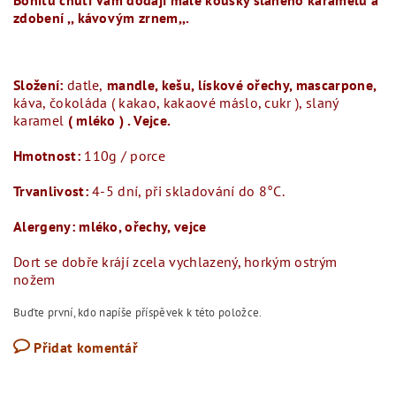
zdobení ,, kávovým zrnem,,.
Složení:
datle,
mandle, kešu, lískové ořechy, mascarpone,
káva, čokoláda ( kakao, kakaové máslo, cukr ), slaný
karamel
( mléko ) . Vejce.
Hmotnost:
110g / porce
Trvanlivost:
4-5 dní, při skladování do 8°C.
Alergeny: mléko, ořechy, vejce
Dort se dobře krájí zcela vychlazený, horkým ostrým
nožem
Buďte první, kdo napíše příspěvek k této položce.
Přidat komentář