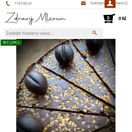
733228124
TURSIKOVA@SEZNAM.CZ
0
0 Kč
BEZ LEPKU