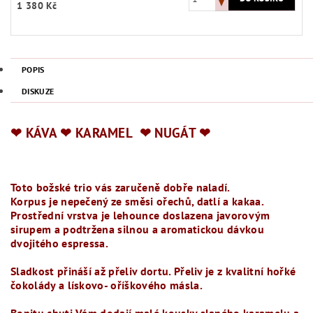
1 380 Kč
POPIS
DISKUZE
❤︎ KÁVA ❤︎ KARAMEL ❤︎ NUGÁT ❤︎
Toto božské trio vás zaručeně dobře naladí.
Korpus je nepečený ze směsi ořechů, datlí a kakaa.
Prostřední vrstva je lehounce doslazena javorovým
sirupem a podtržena silnou a aromatickou dávkou
dvojitého espressa.
Sladkost přináší až přeliv dortu. Přeliv je z kvalitní hořké
čokolády a lískovo- oříškového másla.
Bonitu chuti Vám dodají malé kousky slaného karamelu a